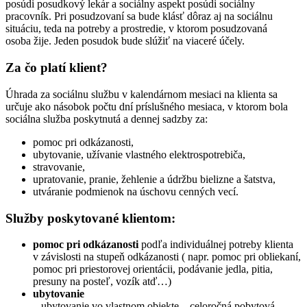
posúdi posudkový lekár a sociálny aspekt posúdi sociálny
pracovník. Pri posudzovaní sa bude klásť dôraz aj na sociálnu
situáciu, teda na potreby a prostredie, v ktorom posudzovaná
osoba žije. Jeden posudok bude slúžiť na viaceré účely.
Za čo platí klient?
Úhrada za sociálnu službu v kalendárnom mesiaci na klienta sa
určuje ako násobok počtu dní príslušného mesiaca, v ktorom bola
sociálna služba poskytnutá a dennej sadzby za:
pomoc pri odkázanosti,
ubytovanie, užívanie vlastného elektrospotrebiča,
stravovanie,
upratovanie, pranie, žehlenie a údržbu bielizne a šatstva,
utváranie podmienok na úschovu cenných vecí.
Služby poskytované klientom:
pomoc pri odkázanosti
podľa individuálnej potreby klienta
v závislosti na stupeň odkázanosti ( napr. pomoc pri obliekaní,
pomoc pri priestorovej orientácii, podávanie jedla, pitia,
presuny na posteľ, vozík atď…)
ubytovanie
– ubytovanie vo vlastnom objekte – celoročná pobytová