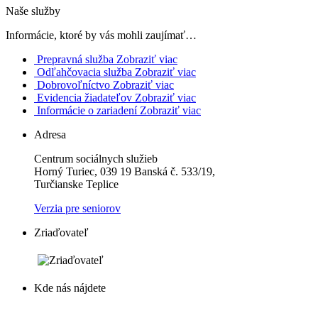
Naše služby
Informácie, ktoré by vás mohli zaujímať…
Prepravná služba
Zobraziť viac
Odľahčovacia služba
Zobraziť viac
Dobrovoľníctvo
Zobraziť viac
Evidencia žiadateľov
Zobraziť viac
Informácie o zariadení
Zobraziť viac
Adresa
Centrum sociálnych služieb
Horný Turiec, 039 19 Banská č. 533/19,
Turčianske Teplice
Verzia pre seniorov
Zriaďovateľ
Kde nás nájdete