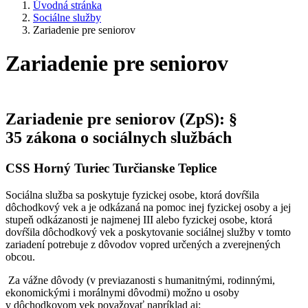
Úvodná stránka
Sociálne služby
Zariadenie pre seniorov
Zariadenie pre seniorov
Zariadenie pre seniorov (ZpS): §
35 zákona o sociálnych službách
CSS Horný Turiec Turčianske Teplice
Sociálna služba sa poskytuje fyzickej osobe, ktorá dovŕšila
dôchodkový vek a je odkázaná na pomoc inej fyzickej osoby a jej
stupeň odkázanosti je najmenej III alebo fyzickej osobe, ktorá
dovŕšila dôchodkový vek a poskytovanie sociálnej služby v tomto
zariadení potrebuje z dôvodov vopred určených a zverejnených
obcou.
Za vážne dôvody (v previazanosti s humanitnými, rodinnými,
ekonomickými i morálnymi dôvodmi) možno u osoby
v dôchodkovom vek považovať napríklad aj: