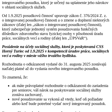
integrovaného posudku, ktorý je určený na uplatnenie jeho nárokov
v oblasti sociálnych služieb.
Od 1.9.2025 posudkovú činnosť upravuje zákon č. 376/2024 Z. z.
o integrovanej posudkovej činnosti a o zmene a doplnení niektorých
zákonov (ďalej len „zákon o integrovanej posudkovej činnosti),
ktorý zabezpečuje jednotný systém posudzovania funkčných
dôsledkov zdravotného stavu fyzickej osoby v pôsobnosti úradu
práce, sociálnych vecí a rodiny (ďalej len „ÚPSVaR“).
Posúdenie na účely sociálnej služby, ktorá je poskytovaná CSS
Horný Turiec od 1.9.2025 v kompetencii úradov práce, sociálnych
vecí a rodiny v mieste vášho trvalého bydliska.
Rozhodnutia o odkázanosti vydané do 31. augusta 2025 zostávajú
naďalej platné až do vydania nového integrovaného posudku.
To znamená, že:
ak máte právoplatné rozhodnutie o odkázanosti do zariadenia
pre seniorov, váš nárok na poskytovanie sociálnej služby
zostáva zachovaný,
nové posudzovanie sa vykoná až vtedy, keď oň požiadate
alebo keď bude potrebné vydať nový integrovaný posudok.