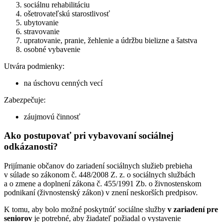
sociálnu rehabilitáciu
ošetrovateľskú starostlivosť
ubytovanie
stravovanie
upratovanie, pranie, žehlenie a údržbu bielizne a šatstva
osobné vybavenie
Utvára podmienky:
na úschovu cenných vecí
Zabezpečuje:
záujmovú činnosť
Ako postupovať pri vybavovaní sociálnej
odkázanosti?
Prijímanie občanov do zariadení sociálnych služieb prebieha
v súlade so zákonom č. 448/2008 Z. z. o sociálnych službách
a o zmene a doplnení zákona č. 455/1991 Zb. o živnostenskom
podnikaní (živnostenský zákon) v znení neskorších predpisov.
K tomu, aby bolo možné poskytnúť sociálne služby
v zariadení pre
seniorov
je potrebné, aby žiadateľ požiadal o vystavenie