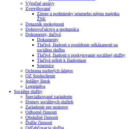
Výročné správy
Zverejňované
Zámer a podmienky priameho nájmu majetku
ŽSK
Dotazník spokojnosti
Dobrovoľníctvo a spolupráca
Dokumenty, tlačivá
Dokumenty
Tlačivá, žiadosti o posúdenie odkázanosti na
sociálnu službu
Tlačivá, žiadosti o poskytovanie sociálnej služby
Tlačivá príloh k žiadostiam
Smernice
Ochrana osobných údajov
OZ Spolucítenie
Jedálny lístok
Legislatíva
Sociálne služby
Špecializované zariadenie
Domov sociálnych služieb
Zariadenie pre seniorov
Odborné činnosti
Obslužné činnosti
Ďalšie činnosti
Odľahčovacia služba