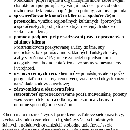
Ponúkame, pripravujeme a organizujeme akcie, ktoré svojím
charakterom podporujú a vytvárajú možnosti pre slobodné
rozhodovanie klienta a napĺňajú ich potreby, záujmy a priania.
sprostredkovanie kontaktu klienta sa spoločenským
prostredím
, využitie regionálnych kultúrnych, športových
a spoločenských podujatí a ostatných verejných služieb
v okolí zariadenia;
pomoc a podporu pri presadzovaní práv a oprávnených
záujmov klienta
Prostredníctvom poskytovanej služby dbáme, aby
nedochádzalo k porušovaniu základných ľudských práv,
a aby sa v čo najväčšej miere zamedzilo predsudkom
a negatívnemu hodnotenia klienta zo strany zamestnancov
i verejnosti.
úschova cenných vecí
, klient môže pri nástupe, alebo počas
pobytu dať do úschovy cenné veci, vrátane vkladných knižiek
na základe zmluvy o úschove;
zdravotnícku a ošetrovateľskú
starostlivosť
sprostredkovávame podľa individuálnej potreby
všeobecným lekárom a odbornými lekármi a vlastným
odborne spôsobilým personálom.
Klienti majú možnosť využiť prirodzené vzťahové siete (návštevy,
vychádzky mimo zariadenia a i.), služby všetkých miestnych
štátnych i neštátnych organizácií, slobodne uplatňovať svoje