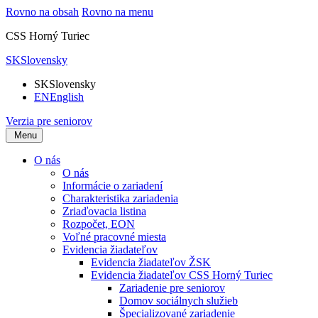
Rovno na obsah
Rovno na menu
CSS Horný Turiec
SK
Slovensky
SK
Slovensky
EN
English
Verzia pre seniorov
Menu
O nás
O nás
Informácie o zariadení
Charakteristika zariadenia
Zriaďovacia listina
Rozpočet, EON
Voľné pracovné miesta
Evidencia žiadateľov
Evidencia žiadateľov ŽSK
Evidencia žiadateľov CSS Horný Turiec
Zariadenie pre seniorov
Domov sociálnych služieb
Špecializované zariadenie