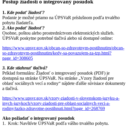
Postup žiadosti o integrovaný posudok
1.
Kde podať žiadosť?
Podanie je možné priamo na ÚPSVaR príslušnom podľa trvalého
pobytu žiadateľa.
2. Ako podať žiadosť?
Osobne, poštou alebo prostredníctvom elektronických služieb.
ÚPSVaR poskytne potrebné tlačivá alebo sú dostupné online:
https://www.upsvr.gov.sk/obcan-so-zdravotnym-postihnutim/obcan-
so-zdravotnym-postihnutim/kedy-sa-povazujem-za-tzp.html?
page_id=308605
3. Kde stiahnuť tlačivá?
Príklad formulára: Žiadosť o integrovaný posudok (PDF) je
dostupná na stránke ÚPSVaR. Na stránke „Vzory žiadostí pre
oblasť sociálnych vecí a rodiny“ nájdete ďalšie súvisiace dokumenty
a tlačivá.
https://www.upsvr.gov.sk/vzory-ziadosti-v-slovenskom-jazyku-a-
inych-jazykoch/vzory-ziadosti-pre-oblast-socialnych-veci-a-
rodiny/tazko-zdravotne-postihnuti.html?page_id=268769
Ako požiadať o integrovaný posudok
1. Krok: Navštívte ÚPSVaR podľa vášho trvalého pobytu.