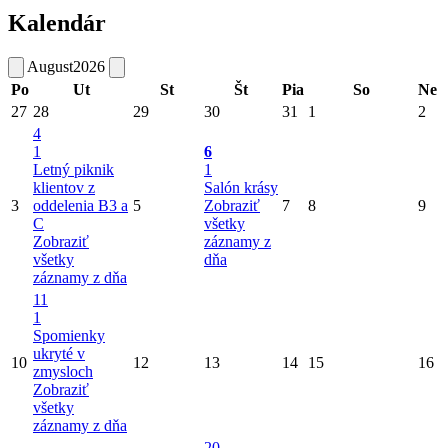
Kalendár
August
2026
Po
Ut
St
Št
Pia
So
Ne
27
28
29
30
31
1
2
4
1
6
Letný piknik
1
klientov z
Salón krásy
3
oddelenia B3 a
5
Zobraziť
7
8
9
C
všetky
Zobraziť
záznamy z
všetky
dňa
záznamy z dňa
11
1
Spomienky
ukryté v
10
12
13
14
15
16
zmysloch
Zobraziť
všetky
záznamy z dňa
20