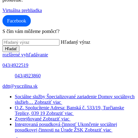
Virtuálna prehliadka
Facebook
S čím vám môžeme pomôcť?
Hľadaný výraz
Hľadať
rozšírené vyhľadávanie
043/4922519
043/4923860
ddtt@vuczilina.sk
Sociálne služby
Špecializované zariadenie
Domov sociálnych
služieb…
Zobraziť viac
O.Z. Spolucítenie
Adresa: Banská č. 533/19, Turčianske
Teplice, 039 19
Zobraziť viac
Zverejňované
Zobraziť viac
Integrovaná posudková činnosť
Ukončenie sociálnej
posudkovej činnosti na Úrade ŽSK
Zobraziť viac