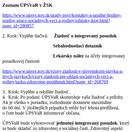
Zoznam ÚPSVaR v ŽSK
https://www.upsvr.gov.sk/urady-psvr/kontakty-a-uradne-hodiny-
uradov-prace-socialnych-veci-a-rodiny/zilinsky-kraj.html?
page_id=280857
2. Krok: Vyplňte tlačivá:
Žiadosť o integrovaný posudok
Sebahodnotiaci dotazník
Lekársky nález
na účely integrovanej
posudkovej činnosti
https://www.upsvr.gov.sk/vzory-ziadosti-v-slovenskom-jazyku-a-
inych-jazykoch/vzory-ziadosti-pre-oblast-socialnych-veci-a-
rodiny/tazko-zdravotne-postihnuti.html?page_id=268769
3. Krok: Vyplňte a odošlite žiadosť.
4. Krok: Po podaní: ÚPSVaR skontroluje vašu žiadosť a prílohy.
Ak je všetko v poriadku, rozhodnutie dostanete maximálne
do 60 dní. V zložitejších prípadoch môže byť lehota predĺžená,
o čom bude ÚPSVaR informovať občana.
ÚPSVaR bude vyhotovovať
jednotný integrovaný posudok
, ktorý
sa bude skladať zo zdravotnej a sociálnej časti. Zdravotný aspekt