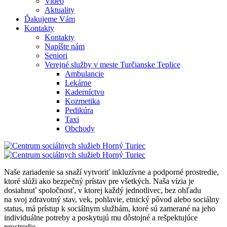
Video
Aktuality
Ďakujeme Vám
Kontakty
Kontakty
Napíšte nám
Seniori
Verejné služby v meste Turčianske Teplice
Ambulancie
Lekárne
Kaderníctvo
Kozmetika
Pedikúra
Taxi
Obchody
Naše zariadenie sa snaží vytvoriť inkluzívne a podporné prostredie,
ktoré slúži ako bezpečný prístav pre všetkých. Naša vízia je
dosiahnuť spoločnosť, v ktorej každý jednotlivec, bez ohľadu
na svoj zdravotný stav, vek, pohlavie, etnický pôvod alebo sociálny
status, má prístup k sociálnym službám, ktoré sú zamerané na jeho
individuálne potreby a poskytujú mu dôstojné a rešpektujúce
prostredie.