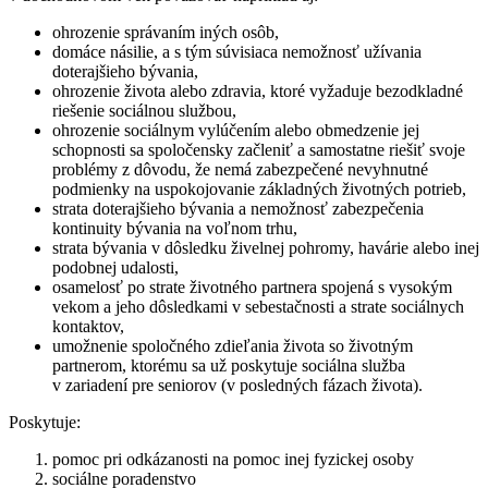
ohrozenie správaním iných osôb,
domáce násilie, a s tým súvisiaca nemožnosť užívania
doterajšieho bývania,
ohrozenie života alebo zdravia, ktoré vyžaduje bezodkladné
riešenie sociálnou službou,
ohrozenie sociálnym vylúčením alebo obmedzenie jej
schopnosti sa spoločensky začleniť a samostatne riešiť svoje
problémy z dôvodu, že nemá zabezpečené nevyhnutné
podmienky na uspokojovanie základných životných potrieb,
strata doterajšieho bývania a nemožnosť zabezpečenia
kontinuity bývania na voľnom trhu,
strata bývania v dôsledku živelnej pohromy, havárie alebo inej
podobnej udalosti,
osamelosť po strate životného partnera spojená s vysokým
vekom a jeho dôsledkami v sebestačnosti a strate sociálnych
kontaktov,
umožnenie spoločného zdieľania života so životným
partnerom, ktorému sa už poskytuje sociálna služba
v zariadení pre seniorov (v posledných fázach života).
Poskytuje:
pomoc pri odkázanosti na pomoc inej fyzickej osoby
sociálne poradenstvo