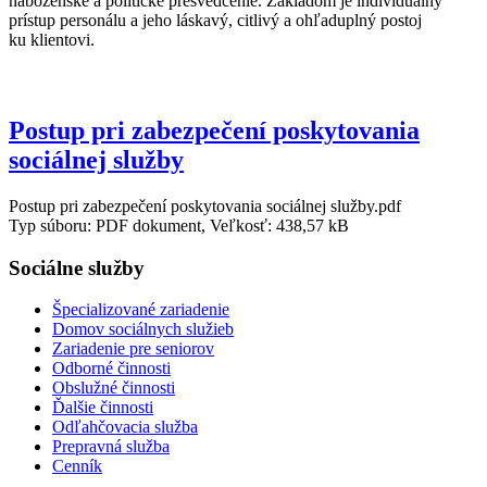
náboženské a politické presvedčenie. Základom je individuálny
prístup personálu a jeho láskavý, citlivý a ohľaduplný postoj
ku klientovi.
Postup pri zabezpečení poskytovania
sociálnej služby
Postup pri zabezpečení poskytovania sociálnej služby.pdf
Typ súboru: PDF dokument, Veľkosť: 438,57 kB
Sociálne služby
Špecializované zariadenie
Domov sociálnych služieb
Zariadenie pre seniorov
Odborné činnosti
Obslužné činnosti
Ďalšie činnosti
Odľahčovacia služba
Prepravná služba
Cenník