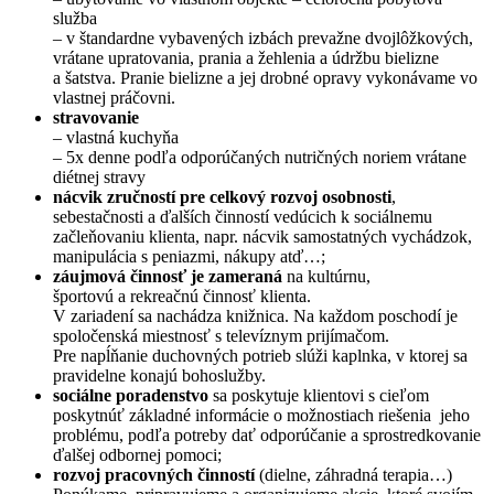
služba
– v štandardne vybavených izbách prevažne dvojlôžkových,
vrátane upratovania, prania a žehlenia a údržbu bielizne
a šatstva. Pranie bielizne a jej drobné opravy vykonávame vo
vlastnej práčovni.
stravovanie
– vlastná kuchyňa
– 5x denne podľa odporúčaných nutričných noriem vrátane
diétnej stravy
nácvik zručností pre celkový rozvoj osobnosti
,
sebestačnosti a ďalších činností vedúcich k sociálnemu
začleňovaniu klienta, napr. nácvik samostatných vychádzok,
manipulácia s peniazmi, nákupy atď…;
záujmová činnosť je zameraná
na kultúrnu,
športovú a rekreačnú činnosť klienta.
V zariadení sa nachádza knižnica. Na každom poschodí je
spoločenská miestnosť s televíznym prijímačom.
Pre napĺňanie duchovných potrieb slúži kaplnka, v ktorej sa
pravidelne konajú bohoslužby.
sociálne poradenstvo
sa poskytuje klientovi s cieľom
poskytnúť základné informácie o možnostiach riešenia jeho
problému, podľa potreby dať odporúčanie a sprostredkovanie
ďalšej odbornej pomoci;
rozvoj pracovných činností
(dielne, záhradná terapia…)