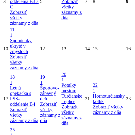
3
oddelenia B3 a
5
Zobraziť
7
8
9
C
všetky
Zobraziť
záznamy z
všetky
dňa
záznamy z dňa
11
1
Spomienky
ukryté v
10
12
13
14
15
16
zmysloch
Zobraziť
všetky
záznamy z dňa
20
18
19
1
1
1
Potulky
22
Letná
Športovo-
mestom
1
opekačka s
zábavný
Turčianske
Hornoturčiansky
17
PSS-
deň
21
23
Teplice
kotlík
oddelenie B4
Zobraziť
Zobraziť
Zobraziť všetky
Zobraziť
všetky
všetky
záznamy z dňa
všetky
záznamy z
záznamy z
záznamy z dňa
dňa
dňa
25