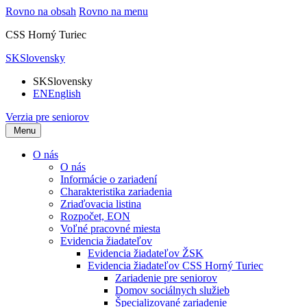
Rovno na obsah
Rovno na menu
CSS Horný Turiec
SK
Slovensky
SK
Slovensky
EN
English
Verzia pre seniorov
Menu
O nás
O nás
Informácie o zariadení
Charakteristika zariadenia
Zriaďovacia listina
Rozpočet, EON
Voľné pracovné miesta
Evidencia žiadateľov
Evidencia žiadateľov ŽSK
Evidencia žiadateľov CSS Horný Turiec
Zariadenie pre seniorov
Domov sociálnych služieb
Špecializované zariadenie