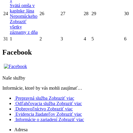
1
Svätá omša v
kaplnke Jána
24
26
27
28
29
30
Nepomúckeho
Zobraziť
všetky
záznamy z dňa
31
1
2
3
4
5
6
Facebook
Naše služby
Informácie, ktoré by vás mohli zaujímať…
Prepravná služba
Zobraziť viac
Odľahčovacia služba
Zobraziť viac
Dobrovoľníctvo
Zobraziť viac
Evidencia žiadateľov
Zobraziť viac
Informácie o zariadení
Zobraziť viac
Adresa