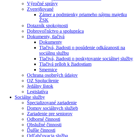
Výročné správy
Zverejňované
Zámer a podmienky priameho nájmu majetku
ŽSK
Dotazník spokojnosti
Dobrovoľníctvo a spolupráca
Dokumenty, tlačivá
Dokumenty
Tlačivá, žiadosti o posúdenie odkázanosti na
sociálnu službu
Tlačivá, žiadosti o poskytovanie sociálnej služby
Tlačivá príloh k žiadostiam
Smernice
Ochrana osobných údajov
OZ Spolucítenie
Jedálny lístok
Legislatíva
Sociálne služby
Špecializované zariadenie
Domov sociálnych služieb
Zariadenie pre seniorov
Odborné činnosti
Obslužné činnosti
Ďalšie činnosti
Odľahčovacia služba