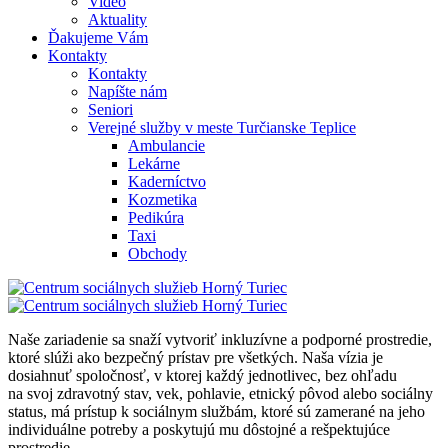
Video
Aktuality
Ďakujeme Vám
Kontakty
Kontakty
Napíšte nám
Seniori
Verejné služby v meste Turčianske Teplice
Ambulancie
Lekárne
Kaderníctvo
Kozmetika
Pedikúra
Taxi
Obchody
Naše zariadenie sa snaží vytvoriť inkluzívne a podporné prostredie,
ktoré slúži ako bezpečný prístav pre všetkých. Naša vízia je
dosiahnuť spoločnosť, v ktorej každý jednotlivec, bez ohľadu
na svoj zdravotný stav, vek, pohlavie, etnický pôvod alebo sociálny
status, má prístup k sociálnym službám, ktoré sú zamerané na jeho
individuálne potreby a poskytujú mu dôstojné a rešpektujúce
prostredie.