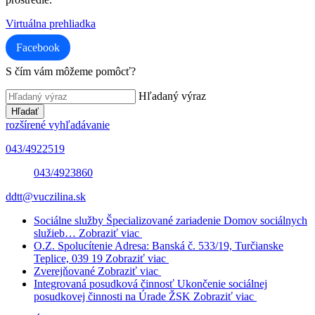
Virtuálna prehliadka
Facebook
S čím vám môžeme pomôcť?
Hľadaný výraz
Hľadať
rozšírené vyhľadávanie
043/4922519
043/4923860
ddtt@vuczilina.sk
Sociálne služby
Špecializované zariadenie
Domov sociálnych
služieb…
Zobraziť viac
O.Z. Spolucítenie
Adresa: Banská č. 533/19, Turčianske
Teplice, 039 19
Zobraziť viac
Zverejňované
Zobraziť viac
Integrovaná posudková činnosť
Ukončenie sociálnej
posudkovej činnosti na Úrade ŽSK
Zobraziť viac