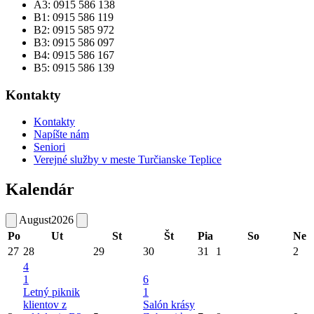
A3: 0915 586 138
B1: 0915 586 119
B2: 0915 585 972
B3: 0915 586 097
B4: 0915 586 167
B5: 0915 586 139
Kontakty
Kontakty
Napíšte nám
Seniori
Verejné služby v meste Turčianske Teplice
Kalendár
August
2026
Po
Ut
St
Št
Pia
So
Ne
27
28
29
30
31
1
2
4
1
6
Letný piknik
1
klientov z
Salón krásy