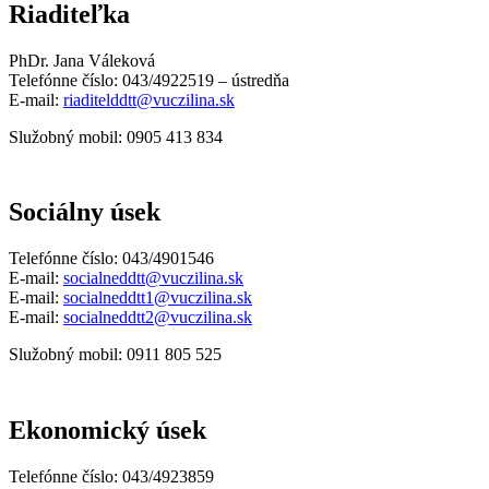
Riaditeľka
PhDr. Jana Váleková
Telefónne číslo: 043/4922519 – ústredňa
E-mail:
riaditelddtt@vuczilina.sk
Služobný mobil: 0905 413 834
Sociálny úsek
Telefónne číslo: 043/4901546
E-mail:
socialneddtt@vuczilina.sk
E-mail:
socialneddtt1@vuczilina.sk
E-mail:
socialneddtt2@vuczilina.sk
Služobný mobil: 0911 805 525
Ekonomický úsek
Telefónne číslo: 043/4923859