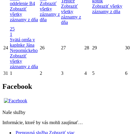
Teplice
kotlík
oddelenie B4
Zobraziť
Zobraziť
Zobraziť všetky
Zobraziť
všetky
všetky
záznamy z dňa
všetky
záznamy z
záznamy z
záznamy z dňa
dňa
dňa
25
1
Svätá omša v
kaplnke Jána
24
26
27
28
29
30
Nepomúckeho
Zobraziť
všetky
záznamy z dňa
31
1
2
3
4
5
6
Facebook
Naše služby
Informácie, ktoré by vás mohli zaujímať…
Prepravná služba
Zobraziť viac