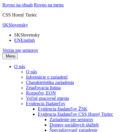
Rovno na obsah
Rovno na menu
CSS Horný Turiec
SK
Slovensky
SK
Slovensky
EN
English
Verzia pre seniorov
Menu
O nás
O nás
Informácie o zariadení
Charakteristika zariadenia
Zriaďovacia listina
Rozpočet, EON
Voľné pracovné miesta
Evidencia žiadateľov
Evidencia žiadateľov ŽSK
Evidencia žiadateľov CSS Horný Turiec
Zariadenie pre seniorov
Domov sociálnych služieb
Špecializované zariadenie