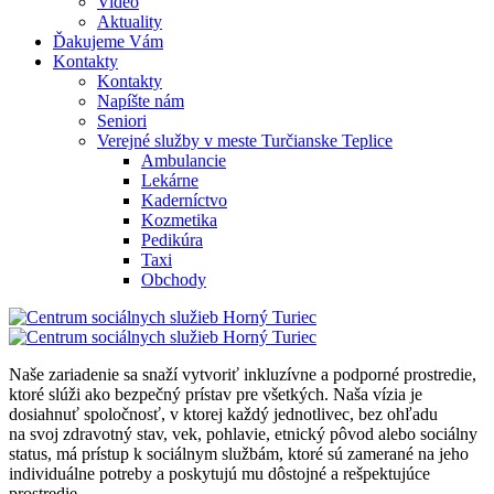
Video
Aktuality
Ďakujeme Vám
Kontakty
Kontakty
Napíšte nám
Seniori
Verejné služby v meste Turčianske Teplice
Ambulancie
Lekárne
Kaderníctvo
Kozmetika
Pedikúra
Taxi
Obchody
Naše zariadenie sa snaží vytvoriť inkluzívne a podporné prostredie,
ktoré slúži ako bezpečný prístav pre všetkých. Naša vízia je
dosiahnuť spoločnosť, v ktorej každý jednotlivec, bez ohľadu
na svoj zdravotný stav, vek, pohlavie, etnický pôvod alebo sociálny
status, má prístup k sociálnym službám, ktoré sú zamerané na jeho
individuálne potreby a poskytujú mu dôstojné a rešpektujúce
prostredie.