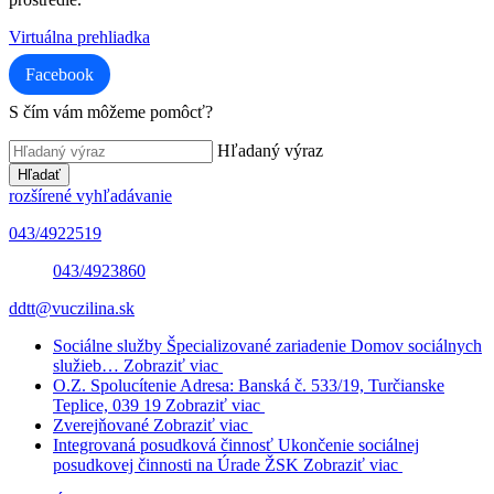
Virtuálna prehliadka
Facebook
S čím vám môžeme pomôcť?
Hľadaný výraz
Hľadať
rozšírené vyhľadávanie
043/4922519
043/4923860
ddtt@vuczilina.sk
Sociálne služby
Špecializované zariadenie
Domov sociálnych
služieb…
Zobraziť viac
O.Z. Spolucítenie
Adresa: Banská č. 533/19, Turčianske
Teplice, 039 19
Zobraziť viac
Zverejňované
Zobraziť viac
Integrovaná posudková činnosť
Ukončenie sociálnej
posudkovej činnosti na Úrade ŽSK
Zobraziť viac