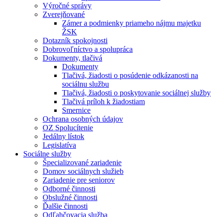
Výročné správy
Zverejňované
Zámer a podmienky priameho nájmu majetku
ŽSK
Dotazník spokojnosti
Dobrovoľníctvo a spolupráca
Dokumenty, tlačivá
Dokumenty
Tlačivá, žiadosti o posúdenie odkázanosti na
sociálnu službu
Tlačivá, žiadosti o poskytovanie sociálnej služby
Tlačivá príloh k žiadostiam
Smernice
Ochrana osobných údajov
OZ Spolucítenie
Jedálny lístok
Legislatíva
Sociálne služby
Špecializované zariadenie
Domov sociálnych služieb
Zariadenie pre seniorov
Odborné činnosti
Obslužné činnosti
Ďalšie činnosti
Odľahčovacia služba