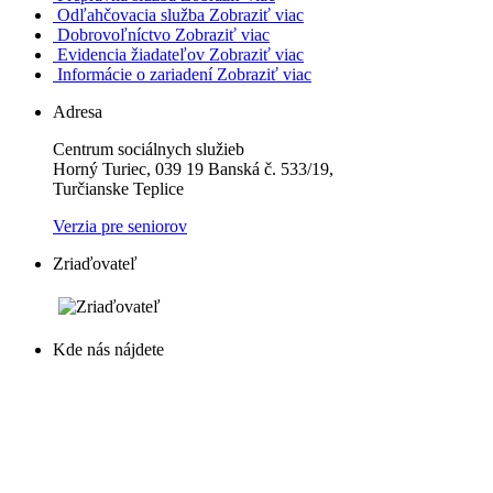
Odľahčovacia služba
Zobraziť viac
Dobrovoľníctvo
Zobraziť viac
Evidencia žiadateľov
Zobraziť viac
Informácie o zariadení
Zobraziť viac
Adresa
Centrum sociálnych služieb
Horný Turiec, 039 19 Banská č. 533/19,
Turčianske Teplice
Verzia pre seniorov
Zriaďovateľ
Kde nás nájdete