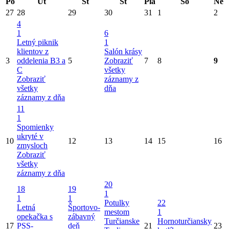
Po
Ut
St
Št
Pia
So
Ne
27
28
29
30
31
1
2
4
1
6
Letný piknik
1
klientov z
Salón krásy
3
oddelenia B3 a
5
Zobraziť
7
8
9
C
všetky
Zobraziť
záznamy z
všetky
dňa
záznamy z dňa
11
1
Spomienky
ukryté v
10
12
13
14
15
16
zmysloch
Zobraziť
všetky
záznamy z dňa
20
18
19
1
1
1
Potulky
22
Letná
Športovo-
mestom
1
opekačka s
zábavný
Turčianske
Hornoturčiansky
17
PSS-
deň
21
23