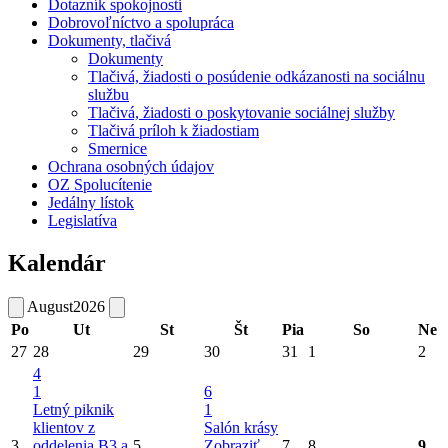
Dotazník spokojnosti
Dobrovoľníctvo a spolupráca
Dokumenty, tlačivá
Dokumenty
Tlačivá, žiadosti o posúdenie odkázanosti na sociálnu
službu
Tlačivá, žiadosti o poskytovanie sociálnej služby
Tlačivá príloh k žiadostiam
Smernice
Ochrana osobných údajov
OZ Spolucítenie
Jedálny lístok
Legislatíva
Kalendár
August
2026
Po
Ut
St
Št
Pia
So
Ne
27
28
29
30
31
1
2
4
1
6
Letný piknik
1
klientov z
Salón krásy
3
oddelenia B3 a
5
Zobraziť
7
8
9