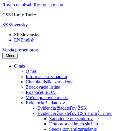
Rovno na obsah
Rovno na menu
CSS Horný Turiec
SK
Slovensky
SK
Slovensky
EN
English
Verzia pre seniorov
Menu
O nás
O nás
Informácie o zariadení
Charakteristika zariadenia
Zriaďovacia listina
Rozpočet, EON
Voľné pracovné miesta
Evidencia žiadateľov
Evidencia žiadateľov ŽSK
Evidencia žiadateľov CSS Horný Turiec
Zariadenie pre seniorov
Domov sociálnych služieb
Špecializované zariadenie