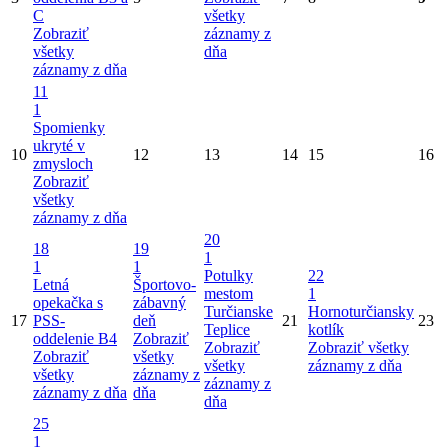
C
všetky
Zobraziť
záznamy z
všetky
dňa
záznamy z dňa
11
1
Spomienky
ukryté v
10
12
13
14
15
16
zmysloch
Zobraziť
všetky
záznamy z dňa
20
18
19
1
1
1
Potulky
22
Letná
Športovo-
mestom
1
opekačka s
zábavný
Turčianske
Hornoturčiansky
17
PSS-
deň
21
23
Teplice
kotlík
oddelenie B4
Zobraziť
Zobraziť
Zobraziť všetky
Zobraziť
všetky
všetky
záznamy z dňa
všetky
záznamy z
záznamy z
záznamy z dňa
dňa
dňa
25
1