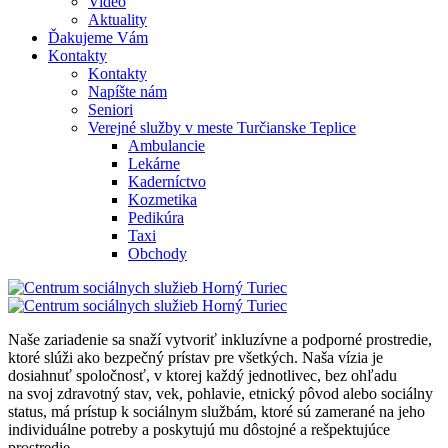
Video
Aktuality
Ďakujeme Vám
Kontakty
Kontakty
Napíšte nám
Seniori
Verejné služby v meste Turčianske Teplice
Ambulancie
Lekárne
Kaderníctvo
Kozmetika
Pedikúra
Taxi
Obchody
Naše zariadenie sa snaží vytvoriť inkluzívne a podporné prostredie,
ktoré slúži ako bezpečný prístav pre všetkých. Naša vízia je
dosiahnuť spoločnosť, v ktorej každý jednotlivec, bez ohľadu
na svoj zdravotný stav, vek, pohlavie, etnický pôvod alebo sociálny
status, má prístup k sociálnym službám, ktoré sú zamerané na jeho
individuálne potreby a poskytujú mu dôstojné a rešpektujúce
prostredie.