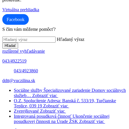
Virtuálna prehliadka
Facebook
S čím vám môžeme pomôcť?
Hľadaný výraz
Hľadať
rozšírené vyhľadávanie
043/4922519
043/4923860
ddtt@vuczilina.sk
Sociálne služby
Špecializované zariadenie
Domov sociálnych
služieb…
Zobraziť viac
O.Z. Spolucítenie
Adresa: Banská č. 533/19, Turčianske
Teplice, 039 19
Zobraziť viac
Zverejňované
Zobraziť viac
Integrovaná posudková činnosť
Ukončenie sociálnej
posudkovej činnosti na Úrade ŽSK
Zobraziť viac