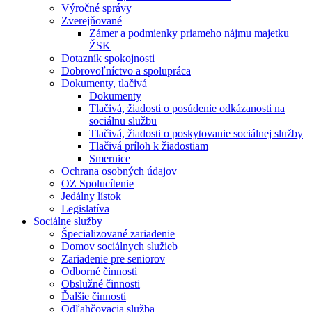
Výročné správy
Zverejňované
Zámer a podmienky priameho nájmu majetku
ŽSK
Dotazník spokojnosti
Dobrovoľníctvo a spolupráca
Dokumenty, tlačivá
Dokumenty
Tlačivá, žiadosti o posúdenie odkázanosti na
sociálnu službu
Tlačivá, žiadosti o poskytovanie sociálnej služby
Tlačivá príloh k žiadostiam
Smernice
Ochrana osobných údajov
OZ Spolucítenie
Jedálny lístok
Legislatíva
Sociálne služby
Špecializované zariadenie
Domov sociálnych služieb
Zariadenie pre seniorov
Odborné činnosti
Obslužné činnosti
Ďalšie činnosti
Odľahčovacia služba