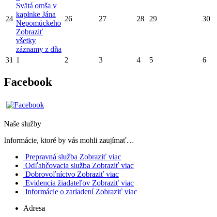
Svätá omša v
kaplnke Jána
24
26
27
28
29
30
Nepomúckeho
Zobraziť
všetky
záznamy z dňa
31
1
2
3
4
5
6
Facebook
Naše služby
Informácie, ktoré by vás mohli zaujímať…
Prepravná služba
Zobraziť viac
Odľahčovacia služba
Zobraziť viac
Dobrovoľníctvo
Zobraziť viac
Evidencia žiadateľov
Zobraziť viac
Informácie o zariadení
Zobraziť viac
Adresa